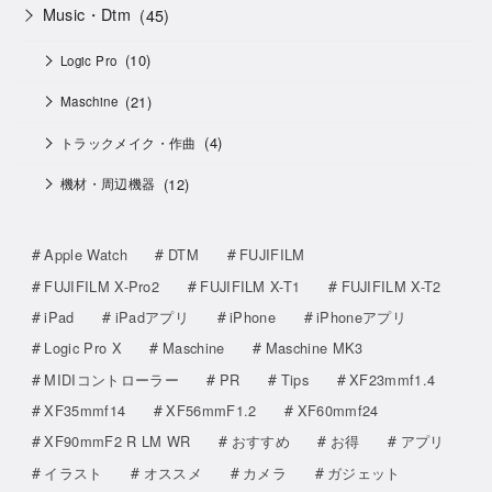
Music・Dtm
(45)
(10)
Logic Pro
(21)
Maschine
(4)
トラックメイク・作曲
(12)
機材・周辺機器
Apple Watch
DTM
FUJIFILM
FUJIFILM X-Pro2
FUJIFILM X-T1
FUJIFILM X-T2
iPad
iPadアプリ
iPhone
iPhoneアプリ
Logic Pro X
Maschine
Maschine MK3
MIDIコントローラー
PR
Tips
XF23mmf1.4
XF35mmf14
XF56mmF1.2
XF60mmf24
XF90mmF2 R LM WR
おすすめ
お得
アプリ
イラスト
オススメ
カメラ
ガジェット