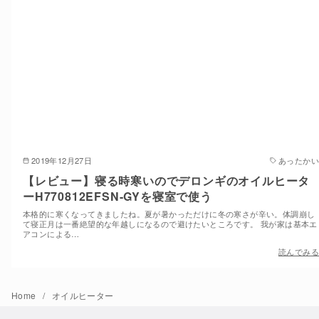
2019年12月27日
あったかい
【レビュー】寝る時寒いのでデロンギのオイルヒータ
ーH770812EFSN-GYを寝室で使う
本格的に寒くなってきましたね。夏が暑かっただけに冬の寒さが辛い。体調崩し
て寝正月は一番絶望的な年越しになるので避けたいところです。 我が家は基本エ
アコンによる…
読んでみる
Home
オイルヒーター