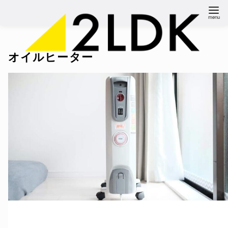
コ
ン
テ
ン
オイルヒーター
ツ
へ
移
動