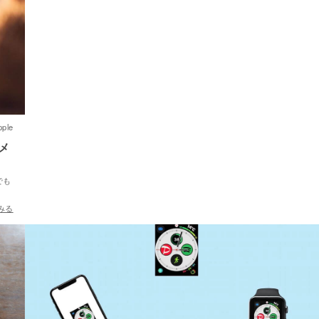
pple
メ
でも
みる