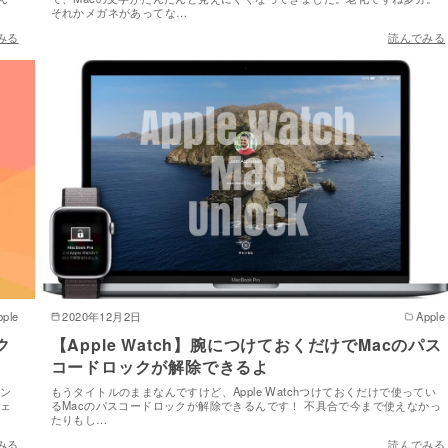
それかメガネがあってな…
みる
読んでみる
pple
2020年12月2日
Apple
ク
【Apple Watch】腕につけておくだけでMacのパス
コードロックが解除できるよ
サン
もうタイトルのままなんですけど、Apple Watchつけておくだけで使ってい
ジェ
るMacのパスコードロックが解除できるんです！ 不具合で今まで使えなかっ
たりもし…
みる
読んでみる