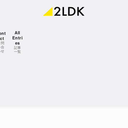
All
ont
Entri
ct
es
お問
い合
記事
わせ
一覧