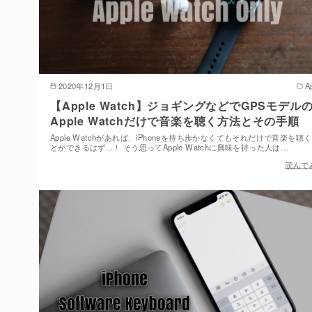
2020年12月1日
A
【Apple Watch】ジョギングなどでGPSモデル
Apple Watchだけで音楽を聴く方法とその手順
Apple Watchがあれば、iPhoneを持ち歩かなくてもそれだけで音楽を聴
とができるはず...！ そう思ってApple Watchに興味を持った人は…
読んで