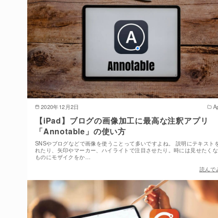
2020年12月2日
A
【iPad】ブログの画像加工に最高な注釈アプリ
「Annotable」の使い方
SNSやブログなどで画像を使うことって多いですよね。 説明にテキスト
れたり、矢印やマーカー、ハイライトで注目させたり。時には見せたく
ものにモザイクをか…
読んで