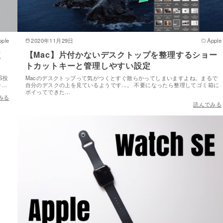
pple
2020年11月29日
Apple
使
【Mac】片付かないデスクトップを整理するショー
トカットキーと管理しやすい設定
S投
Macのデスクトップって気がつくとすぐ散らかってしまいますよね。まるで
ー…
自分のデスクの上を見ているようです...。 不要になったら整理してゴミ箱に
ポイってできた…
みる
読んでみる