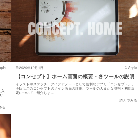
pple
2020年12月1日
Apple
【コンセプト】ホーム画面の概要・各ツールの説明
イラストやスケッチ、アイデアノートとして便利なアプリ「コンセプト」。
今回はこのコンセプトのメイン画面の詳細、ツールの大まかな説明と初期設
を入
定についてご紹介しま…
ない
読んでみる
みる