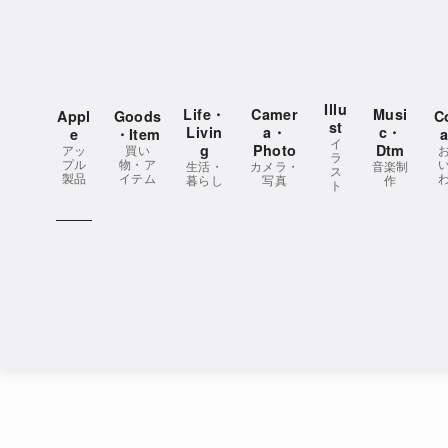
コ
ン
テ
ン
Illu
Life・
Camer
Musi
Appl
Goods
C
ツ
st
Livin
a・
c・
e
・Item
a
イ
へ
g
Photo
Dtm
アッ
買い
ラ
プル
物・ア
生活・
カメラ・
音楽制
移
ス
製品
イテム
暮らし
写真
作
ト
動