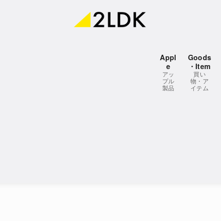
Appl
Goods
e
・Item
アッ
買い
プル
物・ア
製品
イテム