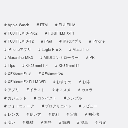
Apple Watch
DTM
FUJIFILM
FUJIFILM X-Pro2
FUJIFILM X-T1
FUJIFILM X-T2
iPad
iPadアプリ
iPhone
iPhoneアプリ
Logic Pro X
Maschine
Maschine MK3
MIDIコントローラー
PR
Tips
XF23mmf1.4
XF35mmf14
XF56mmF1.2
XF60mmf24
XF90mmF2 R LM WR
おすすめ
お得
アプリ
イラスト
オススメ
カメラ
ガジェット
コンパクト
シンプル
フォトウォーク
プロクリエイト
レビュー
レンズ
使い方
便利
写真
初心者
安い
機材
無料
節約
簡単
設定