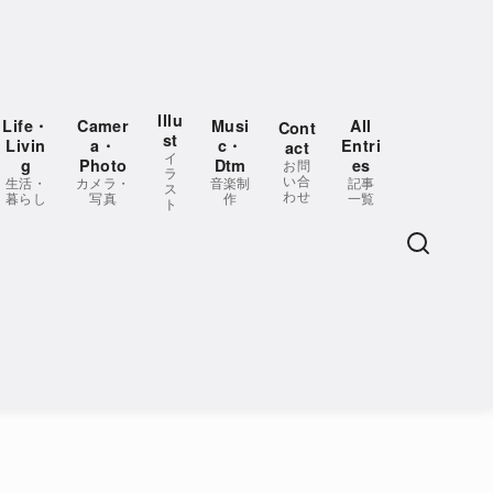
Illu
Life・
Camer
Musi
All
Cont
st
Livin
a・
c・
Entri
act
イ
g
Photo
Dtm
es
お問
ラ
い合
生活・
カメラ・
音楽制
記事
ス
わせ
暮らし
写真
作
一覧
ト