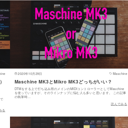
ine
2020年10月29日
Maschine
上）
Maschine MK3とMikro MK3どっちがいい？
DTMをする上で打ち込み用のメインのMIDIコントローラーとしてMaschine
を使っていますが、そのラインナップに悩む人も多いと思います。 この記事
。
の執筆時…
手で
読んでみる
みる