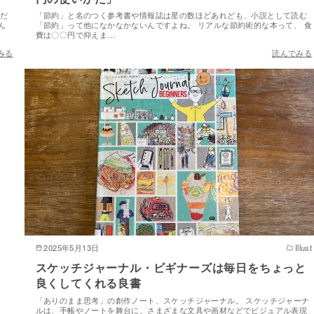
んだ
「節約」と名のつく参考書や情報誌は星の数ほどあれども、小説として読む
ん
「節約」って他になかなかないんですよね。 リアルな節約術的な本って、 食
費は〇〇円で抑えま…
みる
読んでみる
2025年5月13日
Illust
スケッチジャーナル・ビギナーズは毎日をちょっと
良くしてくれる良書
「ありのまま思考」の創作ノート、スケッチジャーナル。 スケッチジャーナ
ルは、手帳やノートを舞台に、さまざまな文具や画材などでビジュアル表現