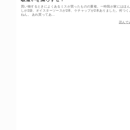
買い物するときによくあるミスが買ったものの重複。一時我が家にはほ
しが2袋、オイスターソースが2本、ケチャップが2本ありました。何つく
ねん。 あれ買ってあ…
読んで