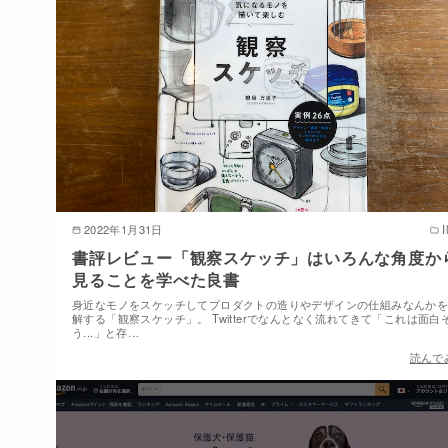
2022年1月31日
I
書評レビュー「観察スケッチ」はいろんな角度か
見ることを学べた良書
身近なモノをスケッチしてプロダクトの造りやデザインの仕組みなんか
解する「観察スケッチ」。 Twitterでなんとなく流れてきて「これは面白
う...」と存…
読んで