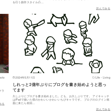
を行う創作スタイルの…
読んでみる
oto
2024年5月11日
Life・Living
しれっと2億年ぶりにブログを書き始めようと思っ
てます
メラ
久しぶりにブログを書き始めました。ども、お久しぶりです。 アイキャッチ
はiPadで描いた僕のかわいいかわいいちびキャラです。 ブログのログイン画
面に来たら前回…
みる
読んでみる