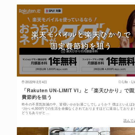
2022年2月4日
Life・Li
「Rakuten UN-LIMIT VI」と「楽天ひかり」で
費節約を狙う
昨今の不景気加減の中、皆様いかがお過ごしでしょうか？ 僕はといえば
づかい4,000円での生活を余儀なくされておりますほどに逼迫しておりま
どうもありがと…
読んで