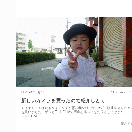
2024年5月18日
Camera・Ph
新しいカメラを買ったので紹介しとく
アイキャッチは映るタイミングが悪い我が娘です。ｶﾜｲｲ 数兆年ぶりにカ
を買いました。ずっとFUJIFILMで写真を撮ってきた僕としてはまた
FUJIFILM…
読んで