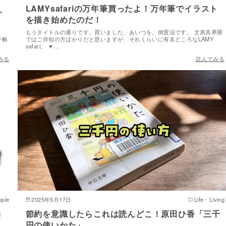
え
LAMYsafariの万年筆買ったよ！万年筆でイラスト
を描き始めたのだ！
もうタイトルの通りです。買いました、あいつを。倒置法です。 文房具界隈
手帳
ではご存知の方ばかりだと思いますが、それくらいに有名どころなLAMY
safari。 ▼…
みる
読んでみる
pple
2025年5月17日
Life・Living
無
節約を意識したらこれは読んどこ！原田ひ香「三千
円の使いかた」