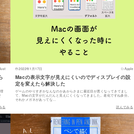
llust
2022年1月17日
Apple
ら
Macの表示文字が見えにくいのでディスプレイの設
定を変えたら解決した
を理
ゲームのやりすぎかなんなのかあからさまに最近目が悪くなってきてまし
そ
て、Macの文字がだんだんと見えにくくなってきました。老化ですね多分。
それかメガネがあってな…
みる
読んでみる