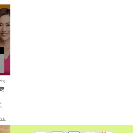
ving
固定
おこ
す。
みる