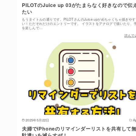
PILOTのJuice up 03がたまらなく好きなので伝
たい
もうタイトルの通りです。PILOTさんのJuice upがめちゃくちゃ描きやす
い！ただそれだけのエントリーです。 イラストをアナログで描いたり、
を楽しんで…
読んで
2025年5月22日
A
夫婦でiPhoneのリマインダーリストを共有して
駄遣いを減らすぜ！