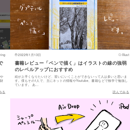
ving
2022年1月13日
Illust
で
書籍レビュー「ペンで描く」はイラストの線の強弱
のレベルアップにおすすめ
済や
絵が上手くなりたいけど、習いにいくことができないって人は多いと思いま
。財
す。僕もその1人で、主にネットの情報やYoutube、書籍などで独学で勉強し
ています。 あ…
みる
読んでみる