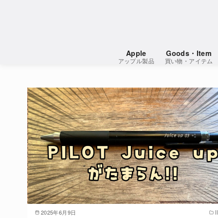
コ
ン
テ
ン
Apple
Goods・Item
ツ
アップル製品
買い物・アイテム
へ
移
動
2025年6月9日
I