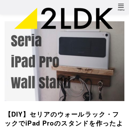
コ
ン
テ
ン
ツ
へ
移
動
【DIY】セリアのウォールラック・フ
ックでiPad Proのスタンドを作ったよ