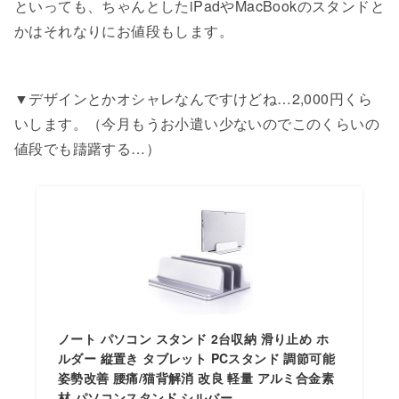
といっても、ちゃんとしたiPadやMacBookのスタンドと
かはそれなりにお値段もします。
▼デザインとかオシャレなんですけどね…2,000円くら
いします。（今月もうお小遣い少ないのでこのくらいの
値段でも躊躇する…）
ノート パソコン スタンド 2台収納 滑り止め ホ
ルダー 縦置き タブレット PCスタンド 調節可能
姿勢改善 腰痛/猫背解消 改良 軽量 アルミ合金素
材 パソコンスタンド シルバー