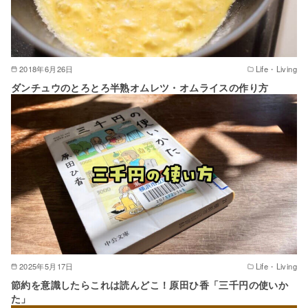
2018年6月26日
Life・Living
ダンチュウのとろとろ半熟オムレツ・オムライスの作り方
2025年5月17日
Life・Living
節約を意識したらこれは読んどこ！原田ひ香「三千円の使いか
た」