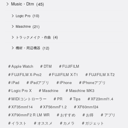
Music・Dtm
(45)
(10)
Logic Pro
(21)
Maschine
(4)
トラックメイク・作曲
(12)
機材・周辺機器
Apple Watch
DTM
FUJIFILM
FUJIFILM X-Pro2
FUJIFILM X-T1
FUJIFILM X-T2
iPad
iPadアプリ
iPhone
iPhoneアプリ
Logic Pro X
Maschine
Maschine MK3
MIDIコントローラー
PR
Tips
XF23mmf1.4
XF35mmf14
XF56mmF1.2
XF60mmf24
XF90mmF2 R LM WR
おすすめ
お得
アプリ
イラスト
オススメ
カメラ
ガジェット