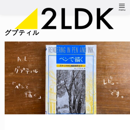
コ
ン
テ
ン
グプティル
ツ
へ
移
動