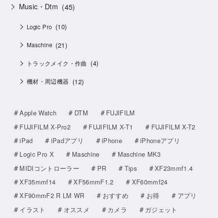
Music・Dtm
(45)
(10)
Logic Pro
(21)
Maschine
(4)
トラックメイク・作曲
(12)
機材・周辺機器
Apple Watch
DTM
FUJIFILM
FUJIFILM X-Pro2
FUJIFILM X-T1
FUJIFILM X-T2
iPad
iPadアプリ
iPhone
iPhoneアプリ
Logic Pro X
Maschine
Maschine MK3
MIDIコントローラー
PR
Tips
XF23mmf1.4
XF35mmf14
XF56mmF1.2
XF60mmf24
XF90mmF2 R LM WR
おすすめ
お得
アプリ
イラスト
オススメ
カメラ
ガジェット