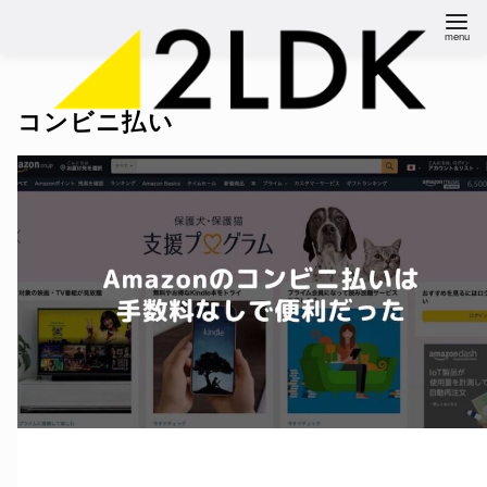
コ
ン
テ
ン
コンビニ払い
ツ
へ
移
動