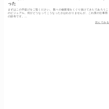
った
まずはこの手提げをご覧ください。 数々の修羅場をくぐり抜けてきたであろうこ
のビジュアル。何がどうなってこうなったかはわかりませんが、これ僕の仕事用
の財布です。…
読んでみる