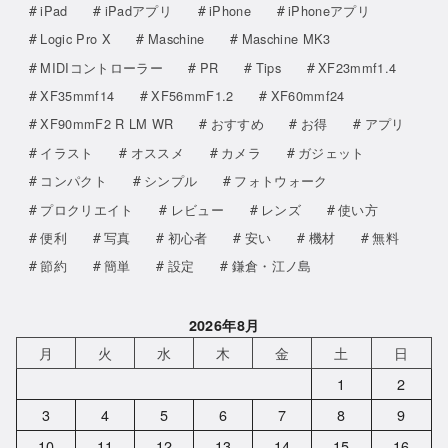
iPad
iPadアプリ
iPhone
iPhoneアプリ
Logic Pro X
Maschine
Maschine MK3
MIDIコントローラー
PR
Tips
XF23mmf1.4
XF35mmf14
XF56mmF1.2
XF60mmf24
XF90mmF2 R LM WR
おすすめ
お得
アプリ
イラスト
オススメ
カメラ
ガジェット
コンパクト
シンプル
フォトウォーク
プロクリエイト
レビュー
レンズ
使い方
便利
写真
初心者
安い
機材
無料
節約
簡単
設定
鎌倉・江ノ島
2026年8月
月
火
水
木
金
土
日
1
2
3
4
5
6
7
8
9
10
11
12
13
14
15
16