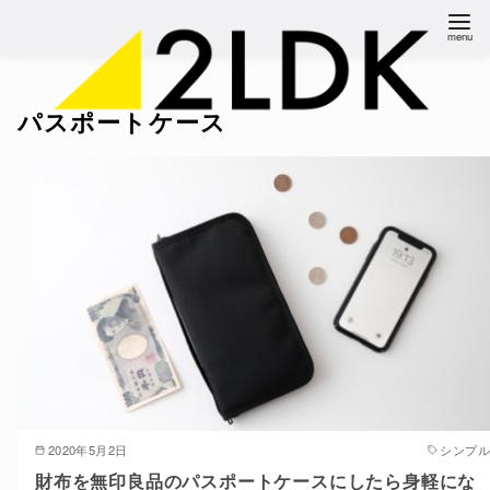
コ
ン
テ
ン
パスポートケース
ツ
へ
移
動
2020年5月2日
シンプル
財布を無印良品のパスポートケースにしたら身軽にな