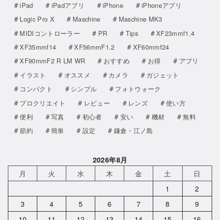
iPad
iPadアプリ
iPhone
iPhoneアプリ
Logic Pro X
Maschine
Maschine MK3
MIDIコントローラー
PR
Tips
XF23mmf1.4
XF35mmf14
XF56mmF1.2
XF60mmf24
XF90mmF2 R LM WR
おすすめ
お得
アプリ
イラスト
オススメ
カメラ
ガジェット
コンパクト
シンプル
フォトウォーク
プロクリエイト
レビュー
レンズ
使い方
便利
写真
初心者
安い
機材
無料
節約
簡単
設定
鎌倉・江ノ島
2026年8月
月
火
水
木
金
土
日
1
2
3
4
5
6
7
8
9
10
11
12
13
14
15
16