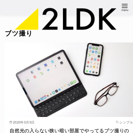
コ
ン
テ
ン
ブツ撮り
ツ
へ
移
動
2020年5月5日
シンプル
自然光の入らない狭い暗い部屋でやってるブツ撮りの