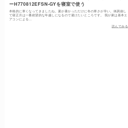
ーH770812EFSN-GYを寝室で使う
本格的に寒くなってきましたね。夏が暑かっただけに冬の寒さが辛い。体調崩し
て寝正月は一番絶望的な年越しになるので避けたいところです。 我が家は基本エ
アコンによる…
読んでみる