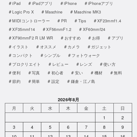
iPad
iPadアプリ
iPhone
iPhoneアプリ
Logic Pro X
Maschine
Maschine MK3
MIDIコントローラー
PR
Tips
XF23mmf1.4
XF35mmf14
XF56mmF1.2
XF60mmf24
XF90mmF2 R LM WR
おすすめ
お得
アプリ
イラスト
オススメ
カメラ
ガジェット
コンパクト
シンプル
フォトウォーク
プロクリエイト
レビュー
レンズ
使い方
便利
写真
初心者
安い
機材
無料
節約
簡単
設定
鎌倉・江ノ島
2026年8月
月
火
水
木
金
土
日
1
2
3
4
5
6
7
8
9
10
11
12
13
14
15
16