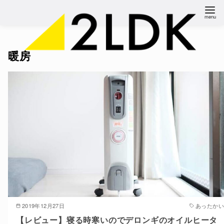
コ
ン
テ
ン
暖房
ツ
へ
移
動
2019年12月27日
あったかい
【レビュー】寝る時寒いのでデロンギのオイルヒータ