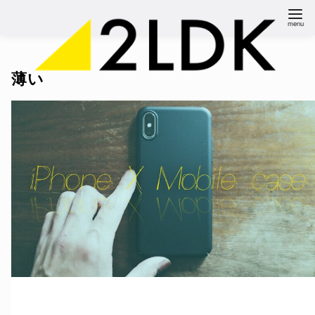
コ
ン
テ
ン
薄い
ツ
へ
移
動