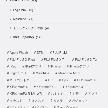
(10)
Logic Pro
(21)
Maschine
(4)
トラックメイク・作曲
(12)
機材・周辺機器
Apple Watch
DTM
FUJIFILM
FUJIFILM X-Pro2
FUJIFILM X-T1
FUJIFILM X-T2
iPad
iPadアプリ
iPhone
iPhoneアプリ
Logic Pro X
Maschine
Maschine MK3
MIDIコントローラー
PR
Tips
XF23mmf1.4
XF35mmf14
XF56mmF1.2
XF60mmf24
XF90mmF2 R LM WR
おすすめ
お得
アプリ
イラスト
オススメ
カメラ
ガジェット
コンパクト
シンプル
フォトウォーク