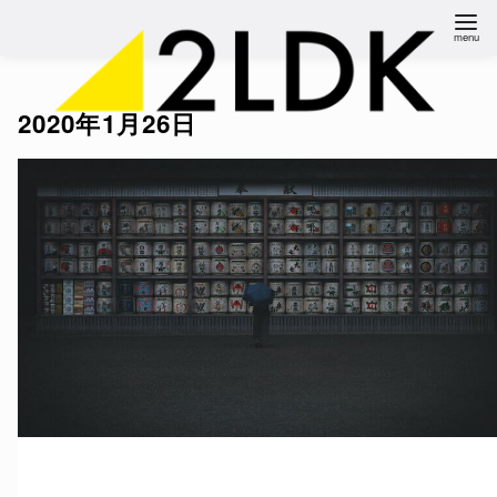
コ
ン
テ
ン
2020年1月26日
ツ
へ
移
動