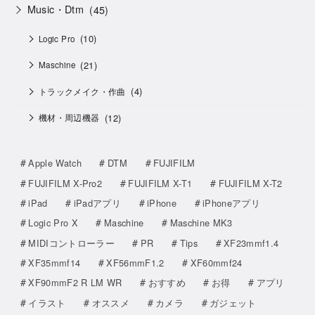
Music・Dtm
(45)
(10)
Logic Pro
(21)
Maschine
(4)
トラックメイク・作曲
(12)
機材・周辺機器
Apple Watch
DTM
FUJIFILM
FUJIFILM X-Pro2
FUJIFILM X-T1
FUJIFILM X-T2
iPad
iPadアプリ
iPhone
iPhoneアプリ
Logic Pro X
Maschine
Maschine MK3
MIDIコントローラー
PR
Tips
XF23mmf1.4
XF35mmf14
XF56mmF1.2
XF60mmf24
XF90mmF2 R LM WR
おすすめ
お得
アプリ
イラスト
オススメ
カメラ
ガジェット