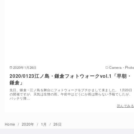
2020年1月26日
Camera・Photo
2020/0123江ノ島・鎌倉フォトウォークvol.1「早朝・
鎌倉」
先日、鎌倉・江ノ島を舞台にフォトウォークをブチかまして来ました。 1月23日
の開催ですが、天気は生憎の雨。午前中はどうにか雨は降らない予報でしたが、
バッチリ降…
読んでみる
Home
2020年
1月
26日