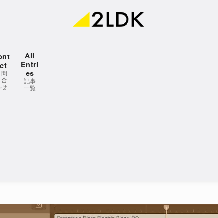
All
ont
Entri
ct
es
お問
い合
記事
わせ
一覧