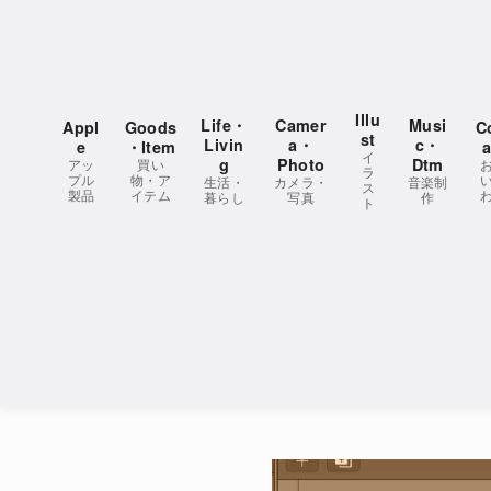
コ
ン
テ
ン
Illu
Life・
Camer
Musi
Appl
Goods
C
ツ
st
Livin
a・
c・
e
・Item
a
イ
へ
g
Photo
Dtm
アッ
買い
ラ
プル
物・ア
生活・
カメラ・
音楽制
移
ス
製品
イテム
暮らし
写真
作
ト
動