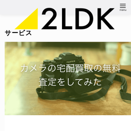
コ
ン
テ
ン
サービス
ツ
へ
移
動