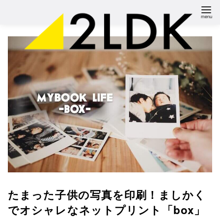
コ
ン
テ
ン
ツ
へ
移
動
たまった子供の写真を印刷！ましかく
でオシャレなネットプリント「box」