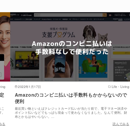
ving
2022年1月17日
Life・Living
固定
Amazonのコンビニ払いは手数料もかからないので
便利
おこ
最近買い物といえばクレジットカード払いが当たり前で、電子マネー決済や
す。
ポイント払いなどでもっぱら現金って使わなくなりました。なんて便利。財
布とかもはやいらない。…
みる
読んでみる