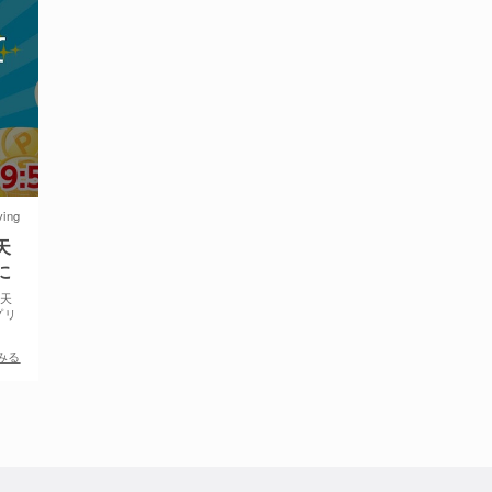
ving
天
に
楽天
プリ
みる