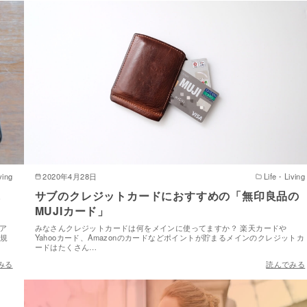
ving
2020年4月28日
Life・Living
し
サブのクレジットカードにおすすめの「無印良品の
MUJIカード」
なア
みなさんクレジットカードは何をメインに使ってますか？ 楽天カードや
正規
Yahooカード、Amazonのカードなどポイントが貯まるメインのクレジットカ
ードはたくさん…
みる
読んでみる