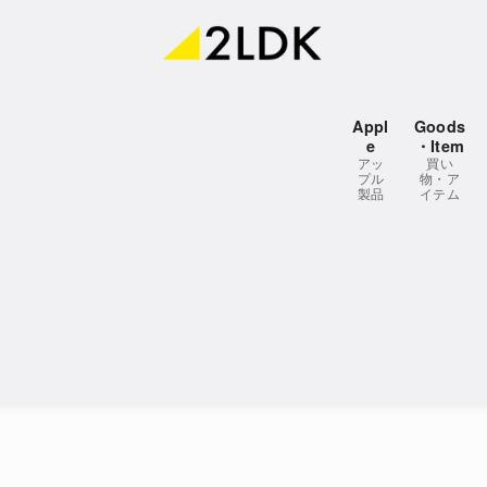
Appl
Goods
e
・Item
アッ
買い
プル
物・ア
製品
イテム