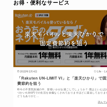
お得・便利なサービス
2022年2月4日
Life・Li
「Rakuten UN-LIMIT VI」と「楽天ひかり」で
費節約を狙う
昨今の不景気加減の中、皆様いかがお過ごしでしょうか？ 僕はといえば
づかい4,000円での生活を余儀なくされておりますほどに逼迫しておりま
どうもありがと…
読んで