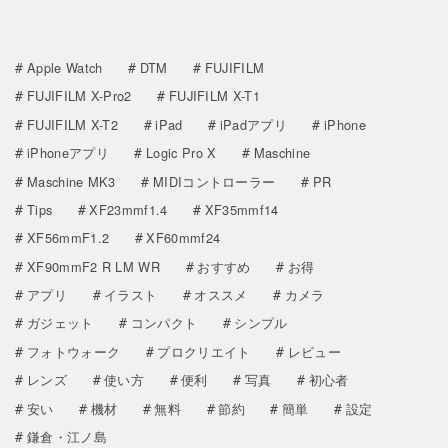
Apple Watch
DTM
FUJIFILM
FUJIFILM X-Pro2
FUJIFILM X-T1
FUJIFILM X-T2
iPad
iPadアプリ
iPhone
iPhoneアプリ
Logic Pro X
Maschine
Maschine MK3
MIDIコントローラー
PR
Tips
XF23mmf1.4
XF35mmf14
XF56mmF1.2
XF60mmf24
XF90mmF2 R LM WR
おすすめ
お得
アプリ
イラスト
オススメ
カメラ
ガジェット
コンパクト
シンプル
フォトウォーク
プロクリエイト
レビュー
レンズ
使い方
便利
写真
初心者
安い
機材
無料
節約
簡単
設定
鎌倉・江ノ島