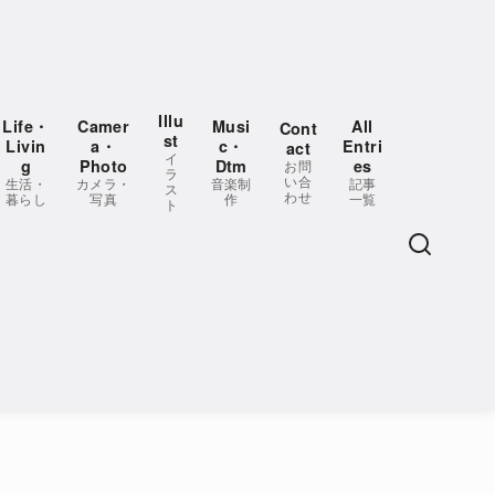
Illu
Life・
Camer
Musi
All
Cont
st
Livin
a・
c・
Entri
act
イ
g
Photo
Dtm
es
お問
ラ
い合
生活・
カメラ・
音楽制
記事
ス
わせ
暮らし
写真
作
一覧
ト