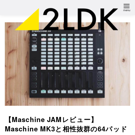
コ
ン
テ
ン
ツ
へ
移
動
【Maschine JAMレビュー】
Maschine MK3と相性抜群の64パッド