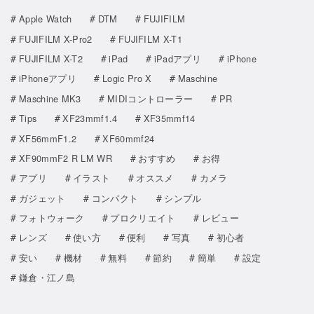
Apple Watch
DTM
FUJIFILM
FUJIFILM X-Pro2
FUJIFILM X-T1
FUJIFILM X-T2
iPad
iPadアプリ
iPhone
iPhoneアプリ
Logic Pro X
Maschine
Maschine MK3
MIDIコントローラー
PR
Tips
XF23mmf1.4
XF35mmf14
XF56mmF1.2
XF60mmf24
XF90mmF2 R LM WR
おすすめ
お得
アプリ
イラスト
オススメ
カメラ
ガジェット
コンパクト
シンプル
フォトウォーク
プロクリエイト
レビュー
レンズ
使い方
便利
写真
初心者
安い
機材
無料
節約
簡単
設定
鎌倉・江ノ島