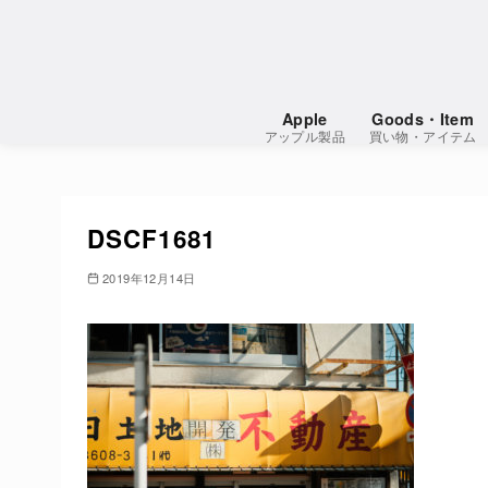
コ
ン
テ
ン
Apple
Goods・Item
ツ
アップル製品
買い物・アイテム
へ
移
動
DSCF1681
2019年12月14日