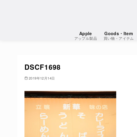
コ
ン
テ
ン
Apple
Goods・Item
ツ
アップル製品
買い物・アイテム
へ
移
動
DSCF1698
2019年12月14日