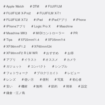
Apple Watch
DTM
FUJIFILM
FUJIFILM X-Pro2
FUJIFILM X-T1
FUJIFILM X-T2
iPad
iPadアプリ
iPhone
iPhoneアプリ
Logic Pro X
Maschine
Maschine MK3
MIDIコントローラー
PR
Tips
XF23mmf1.4
XF35mmf14
XF56mmF1.2
XF60mmf24
XF90mmF2 R LM WR
おすすめ
お得
アプリ
イラスト
オススメ
カメラ
ガジェット
コンパクト
シンプル
フォトウォーク
プロクリエイト
レビュー
レンズ
使い方
便利
写真
初心者
安い
機材
無料
節約
簡単
設定
鎌倉・江ノ島