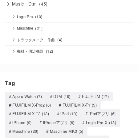
Music・Dtm
(45)
(10)
Logic Pro
(21)
Maschine
(4)
トラックメイク・作曲
(12)
機材・周辺機器
Tag
Apple Watch
(7)
DTM
(18)
FUJIFILM
(17)
FUJIFILM X-Pro2
(6)
FUJIFILM X-T1
(5)
FUJIFILM X-T2
(13)
iPad
(10)
iPadアプリ
(6)
iPhone
(9)
iPhoneアプリ
(6)
Logic Pro X
(13)
Maschine
(26)
Maschine MK3
(5)