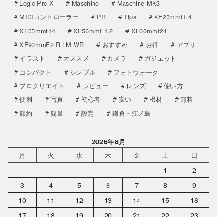
Logic Pro X
Maschine
Maschine MK3
MIDIコントローラー
PR
Tips
XF23mmf1.4
XF35mmf14
XF56mmF1.2
XF60mmf24
XF90mmF2 R LM WR
おすすめ
お得
アプリ
イラスト
オススメ
カメラ
ガジェット
コンパクト
シンプル
フォトウォーク
プロクリエイト
レビュー
レンズ
使い方
便利
写真
初心者
安い
機材
無料
節約
簡単
設定
鎌倉・江ノ島
2026年8月
月
火
水
木
金
土
日
1
2
3
4
5
6
7
8
9
10
11
12
13
14
15
16
17
18
19
20
21
22
23