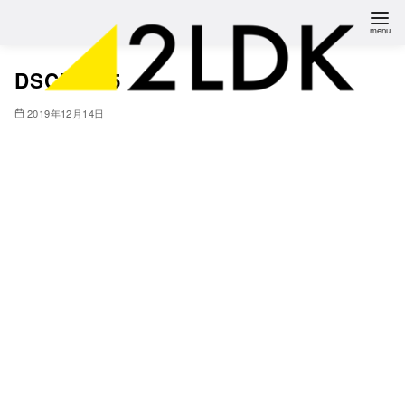
コ
ン
テ
DSCF2225
ン
ツ
2019年12月14日
へ
移
動