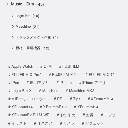
Music・Dtm
(45)
(10)
Logic Pro
(21)
Maschine
(4)
トラックメイク・作曲
(12)
機材・周辺機器
Apple Watch
DTM
FUJIFILM
FUJIFILM X-Pro2
FUJIFILM X-T1
FUJIFILM X-T2
iPad
iPadアプリ
iPhone
iPhoneアプリ
Logic Pro X
Maschine
Maschine MK3
MIDIコントローラー
PR
Tips
XF23mmf1.4
XF35mmf14
XF56mmF1.2
XF60mmf24
XF90mmF2 R LM WR
おすすめ
お得
アプリ
イラスト
オススメ
カメラ
ガジェット