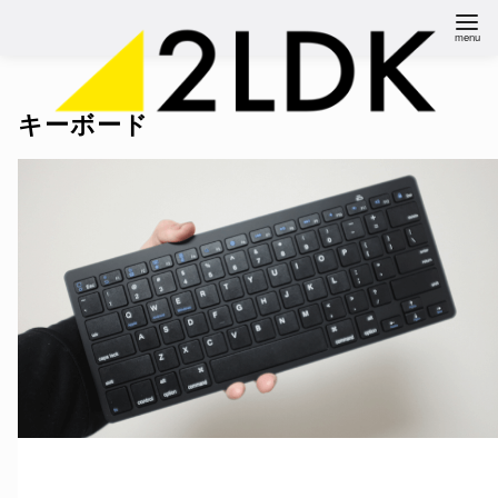
コ
ン
テ
ン
キーボード
ツ
へ
移
動