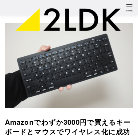
コ
ン
テ
ン
ツ
へ
移
動
Amazonでわずか3000円で買えるキー
ボードとマウスでワイヤレス化に成功