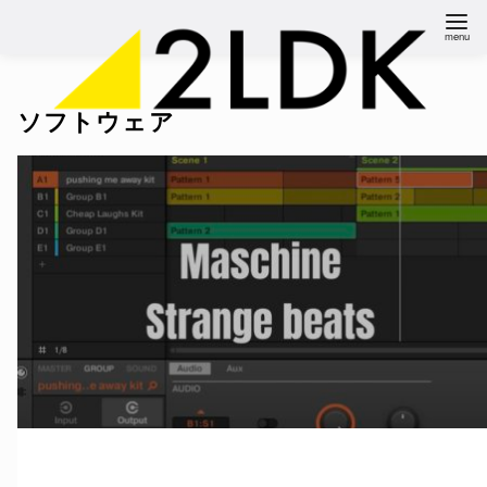
コ
ン
テ
ン
ソフトウェア
ツ
へ
移
動