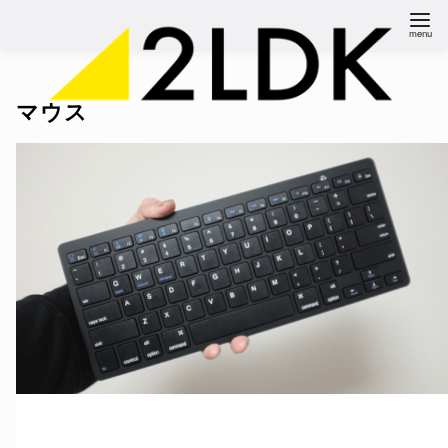
コ
ン
テ
ン
マウス
ツ
へ
移
動