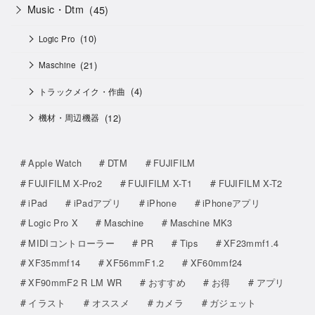
Music・Dtm
(45)
(10)
Logic Pro
(21)
Maschine
(4)
トラックメイク・作曲
(12)
機材・周辺機器
Apple Watch
DTM
FUJIFILM
FUJIFILM X-Pro2
FUJIFILM X-T1
FUJIFILM X-T2
iPad
iPadアプリ
iPhone
iPhoneアプリ
Logic Pro X
Maschine
Maschine MK3
MIDIコントローラー
PR
Tips
XF23mmf1.4
XF35mmf14
XF56mmF1.2
XF60mmf24
XF90mmF2 R LM WR
おすすめ
お得
アプリ
イラスト
オススメ
カメラ
ガジェット