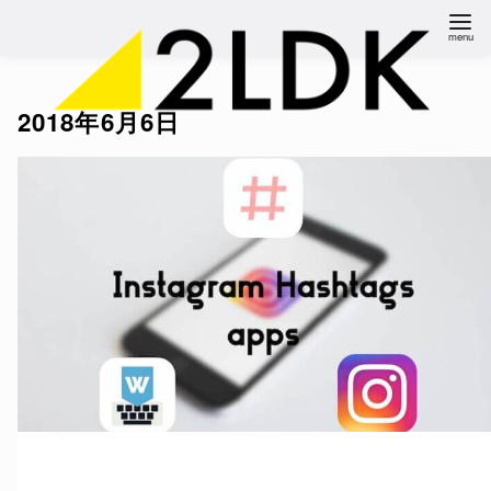
コ
ン
テ
ン
2018年6月6日
ツ
へ
移
動