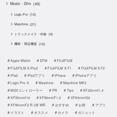
Music・Dtm
(45)
(10)
Logic Pro
(21)
Maschine
(4)
トラックメイク・作曲
(12)
機材・周辺機器
Apple Watch
DTM
FUJIFILM
FUJIFILM X-Pro2
FUJIFILM X-T1
FUJIFILM X-T2
iPad
iPadアプリ
iPhone
iPhoneアプリ
Logic Pro X
Maschine
Maschine MK3
MIDIコントローラー
PR
Tips
XF23mmf1.4
XF35mmf14
XF56mmF1.2
XF60mmf24
XF90mmF2 R LM WR
おすすめ
お得
アプリ
イラスト
オススメ
カメラ
ガジェット