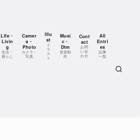
Illu
Life・
Camer
Musi
All
Cont
st
Livin
a・
c・
Entri
act
イ
g
Photo
Dtm
es
お問
ラ
い合
生活・
カメラ・
音楽制
記事
ス
わせ
暮らし
写真
作
一覧
ト