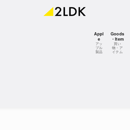
Appl
Goods
e
・Item
アッ
買い
プル
物・ア
製品
イテム