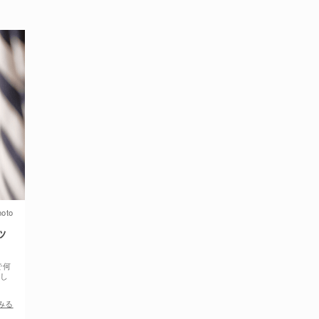
oto
ッ
で何
うし
みる