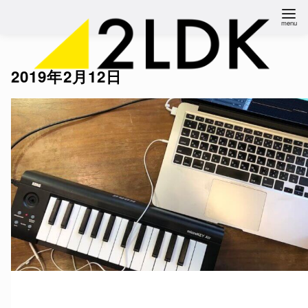
コ
ン
テ
ン
2019年2月12日
ツ
へ
移
動