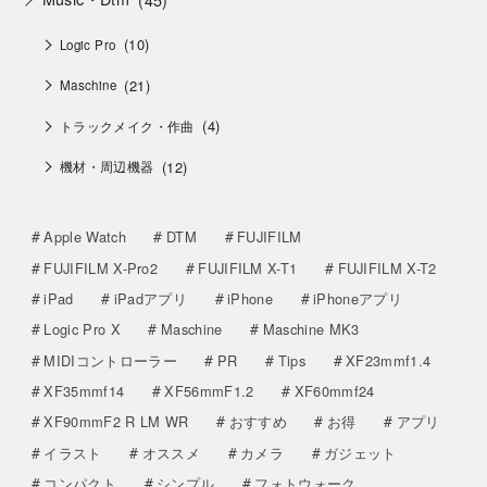
(10)
Logic Pro
(21)
Maschine
(4)
トラックメイク・作曲
(12)
機材・周辺機器
Apple Watch
DTM
FUJIFILM
FUJIFILM X-Pro2
FUJIFILM X-T1
FUJIFILM X-T2
iPad
iPadアプリ
iPhone
iPhoneアプリ
Logic Pro X
Maschine
Maschine MK3
MIDIコントローラー
PR
Tips
XF23mmf1.4
XF35mmf14
XF56mmF1.2
XF60mmf24
XF90mmF2 R LM WR
おすすめ
お得
アプリ
イラスト
オススメ
カメラ
ガジェット
コンパクト
シンプル
フォトウォーク