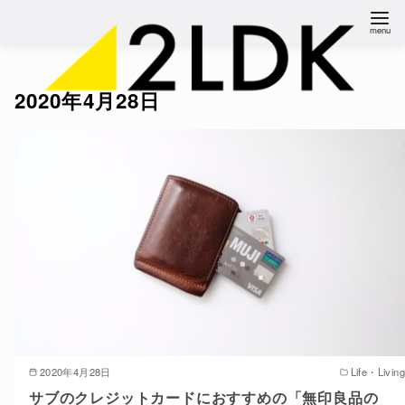
コ
ン
テ
ン
2020年4月28日
ツ
へ
移
動
2020年4月28日
Life・Living
サブのクレジットカードにおすすめの「無印良品の