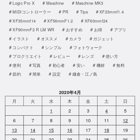
Logic Pro X
Maschine
Maschine MK3
MIDIコントローラー
PR
Tips
XF23mmf1.4
XF35mmf14
XF56mmF1.2
XF60mmf24
XF90mmF2 R LM WR
おすすめ
お得
アプリ
イラスト
オススメ
カメラ
ガジェット
コンパクト
シンプル
フォトウォーク
プロクリエイト
レビュー
レンズ
使い方
便利
写真
初心者
安い
機材
無料
節約
簡単
設定
鎌倉・江ノ島
2020年4月
月
火
水
木
金
土
日
1
2
3
4
5
6
7
8
9
10
11
12
13
14
15
16
17
18
19
20
21
22
23
24
25
26