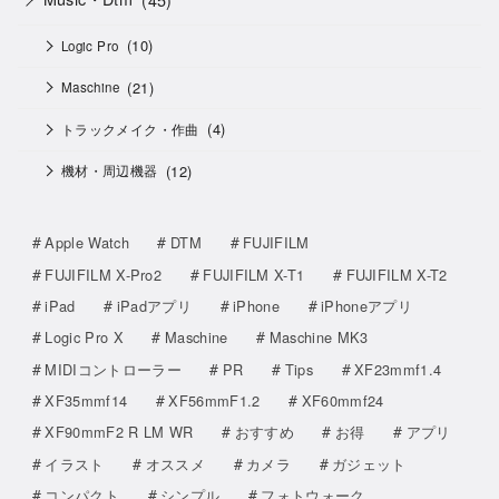
(10)
Logic Pro
(21)
Maschine
(4)
トラックメイク・作曲
(12)
機材・周辺機器
Apple Watch
DTM
FUJIFILM
FUJIFILM X-Pro2
FUJIFILM X-T1
FUJIFILM X-T2
iPad
iPadアプリ
iPhone
iPhoneアプリ
Logic Pro X
Maschine
Maschine MK3
MIDIコントローラー
PR
Tips
XF23mmf1.4
XF35mmf14
XF56mmF1.2
XF60mmf24
XF90mmF2 R LM WR
おすすめ
お得
アプリ
イラスト
オススメ
カメラ
ガジェット
コンパクト
シンプル
フォトウォーク