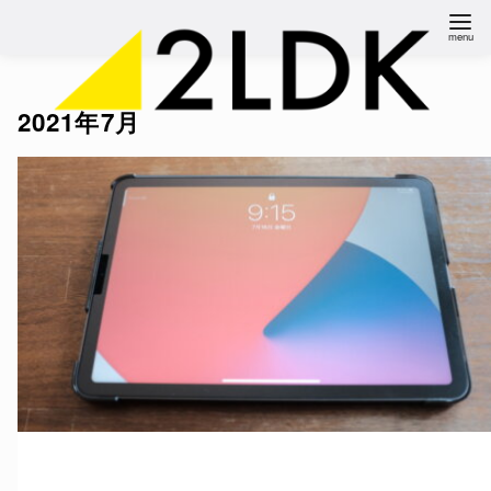
コ
ン
テ
ン
2021年7月
ツ
へ
移
動