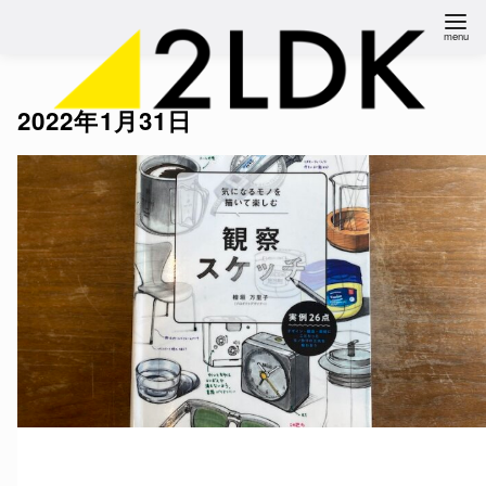
コ
ン
テ
ン
2022年1月31日
ツ
へ
移
動