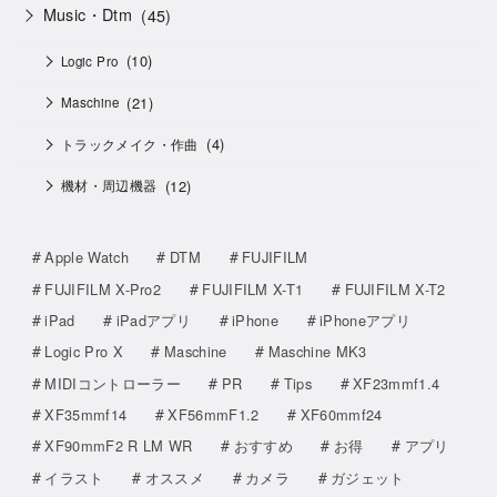
Music・Dtm
(45)
(10)
Logic Pro
(21)
Maschine
(4)
トラックメイク・作曲
(12)
機材・周辺機器
Apple Watch
DTM
FUJIFILM
FUJIFILM X-Pro2
FUJIFILM X-T1
FUJIFILM X-T2
iPad
iPadアプリ
iPhone
iPhoneアプリ
Logic Pro X
Maschine
Maschine MK3
MIDIコントローラー
PR
Tips
XF23mmf1.4
XF35mmf14
XF56mmF1.2
XF60mmf24
XF90mmF2 R LM WR
おすすめ
お得
アプリ
イラスト
オススメ
カメラ
ガジェット