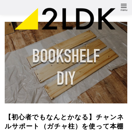
コ
ン
テ
ン
ツ
へ
移
動
【初心者でもなんとかなる】チャンネ
ルサポート（ガチャ柱）を使って本棚