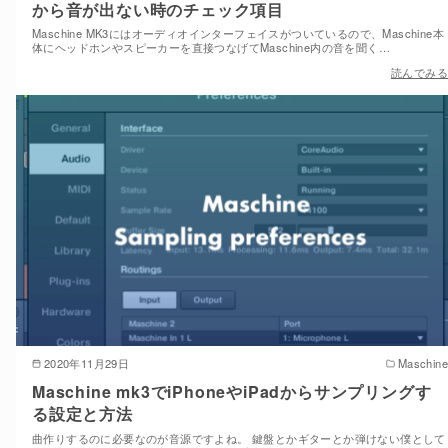
から音が出ない時のチェック項目
Maschine MK3にはオーディオインターフェイスがついているので、Maschine本
体にヘッドホンやスピーカーを直接つなげてMaschine内の音を聞く…
読んでみる
2020年11月29日
Maschine
Maschine mk3でiPhoneやiPadからサンプリングす
る設定と方法
曲作りするのに必要なのが音源ですよね。 鍵盤とかギターとか弾けない僕として